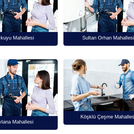
lıkuyu Mahallesi
Sultan Orhan Mahalles
Köşklü Çeşme Mahalles
lana Mahallesi