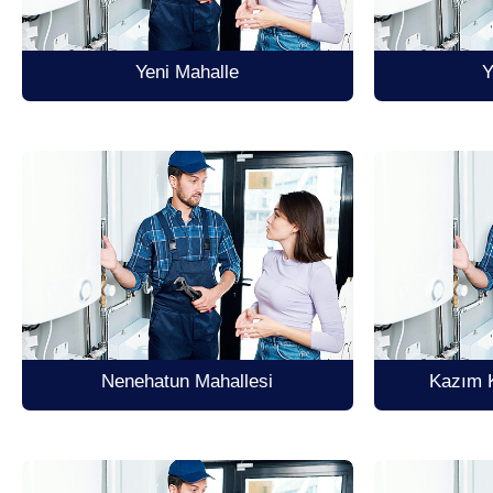
Yeni Mahalle
Y
Nenehatun Mahallesi
Kazım K