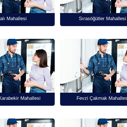
alı Mahallesi
Sırasöğütler Mahallesi
arabekir Mahallesi
Fevzi Çakmak Mahalles