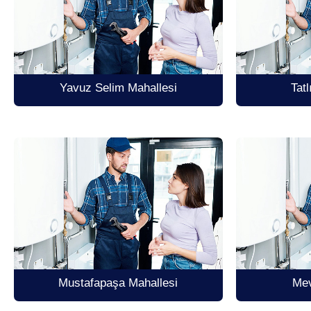
Yavuz Selim Mahallesi
Tat
Mustafapaşa Mahallesi
Mev